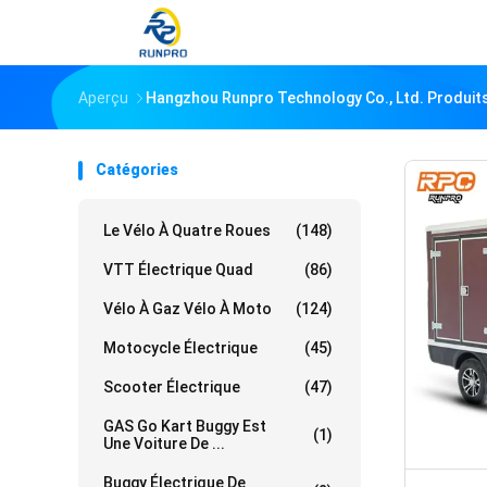
Aperçu
Hangzhou Runpro Technology Co., Ltd. Produits
Catégories
Le Vélo À Quatre Roues
(148)
VTT Électrique Quad
(86)
Vélo À Gaz Vélo À Moto
(124)
Motocycle Électrique
(45)
Scooter Électrique
(47)
GAS Go Kart Buggy Est
(1)
Une Voiture De ...
Buggy Électrique De