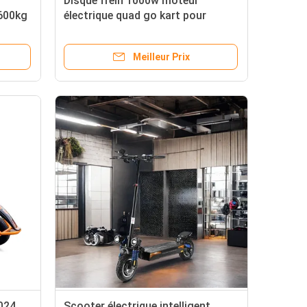
Disque frein 1000w moteur
 600kg
électrique quad go kart pour
roues
adultes série professionnelle
SHART DRIVE
Meilleur Prix
024
Scooter électrique intelligent