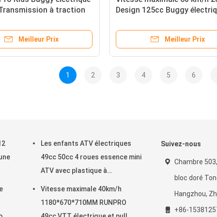
Transmission à traction
Design 125cc Buggy électri
ED 18-25km/h
Karts pour adultes UTVs M
Meilleur Prix
Meilleur Prix
1
2
3
4
5
6
12
Les enfants ATV électriques
Suivez-nous
 une
49cc 50cc 4 roues essence mini
Chambre 503,
ATV avec plastique à
bloc doré Ton
commande manuelle
e
Vitesse maximale 40km/h
Hangzhou, Zhe
s
1180*670*710MM RUNPRO
+86-1538125
o
49cc VTT électrique et pull