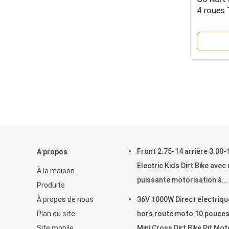
4 roues 
MAX SPE
Front 2.75-14 arrière 3.00-
À propos
Electric Kids Dirt Bike avec
À la maison
puissante motorisation à
Produits
chaîne
À propos de nous
36V 1000W Direct électriqu
Plan du site
hors route moto 10 pouce
Site mobile
Mini Cross Dirt Bike Pit Mot