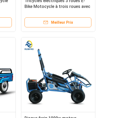
ycle
Tricycles électriques 3 roues E-
Bike Motocycle à trois roues avec
our
70-90km de kilométrage
Meilleur Prix