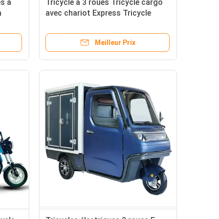
s à
Tricycle à 3 roues Tricycle cargo
à
avec chariot Express Tricycle
Transporter 3 roues Kart
Meilleur Prix