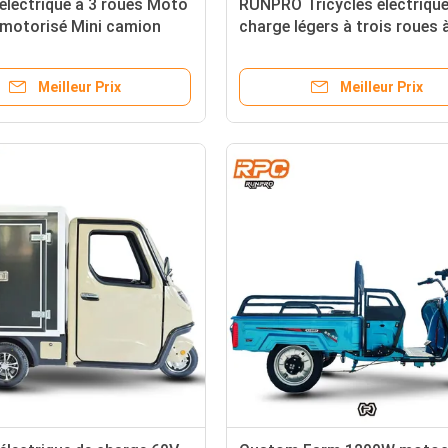
 électrique à 3 roues Moto
RUNPRO Tricycles électrique
 motorisé Mini camion
charge légers à trois roues 
 2024
batterie en acier inoxydable
1000W-3000W
Meilleur Prix
Meilleur Prix