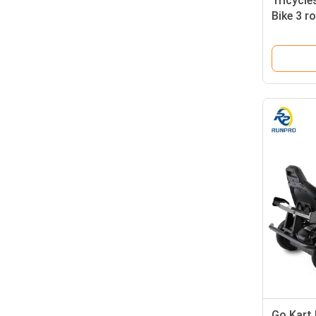
Tricycle
Bike 3 r
agricole
Go Kart 