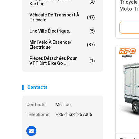
(2)
Tricycle
Karting
Moto Tri
Véhicule De Transport À
CEE hom
(47)
Tricycle
routier 
Une Ville Électrique.
(5)
Mini Vélo À Essence/
(37)
Électrique
Pièces Détachées Pour
(1)
VTT Dirt Bike Go ...
Contacts
Contacts:
Ms. Luo
Téléphone:
+86-15381257006