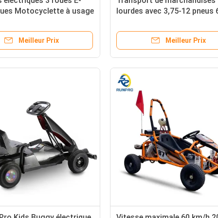
s électriques 3 roues E-
Transport de marchandises
oues Motocyclette à usage
lourdes avec 3,75-12 pneus
 polyvalent
1000w moto électrique à 3 
Meilleur Prix
Meilleur Prix
Pro Kids Buggy électrique
Vitesse maximale 60 km/h 2