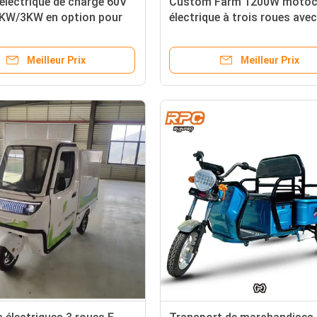
 électrique de charge 60V
Custom Farm 1200W motoc
KW/3KW en option pour
électrique à trois roues avec
 espace et plusieurs
système de freinage à tamb
s
avant à tambour arrière
Meilleur Prix
Meilleur Prix