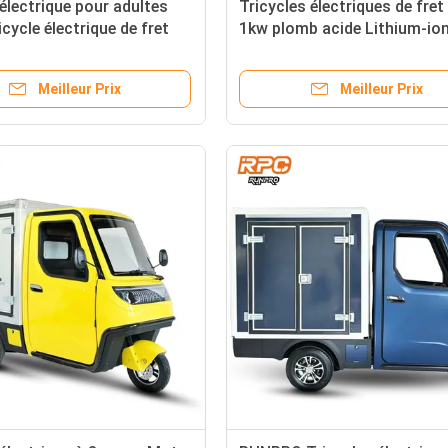
 électrique pour adultes
Tricycles électriques de fret
cycle électrique de fret
1kw plomb acide Lithium-io
ologué pour le transport
sur route 2,5kw haute tensi
de marchandises
Meilleur Prix
Meilleur Prix