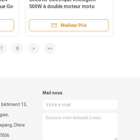
que Go
500W à double moteur moto
otor
électrique vélo électrique entrepôt
scooters électriques
Meilleur Prix
7
8
>
>>
Mail nous
 bâtiment 13,
gxie,
jiang, Chine
7006