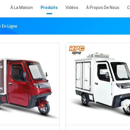
À La Maison
Produits
Vidéos
À Propos De Nous
C
 En Ligne