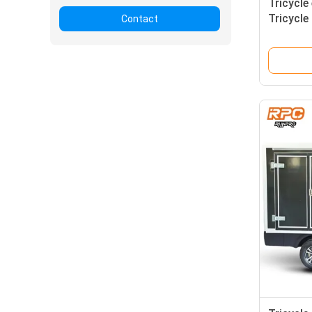
Tricycle
Tricycle
Contact
CEE COC