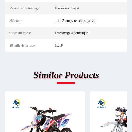
7Système de freinage:
Frénésie à disque
8Moteur:
49cc 2 temps refroidis par air
9Transmission:
Embrayage automatique
10Taille de la roue:
10/10
Similar Products