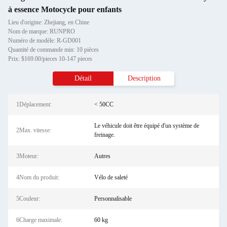
à essence Motocycle pour enfants
Lieu d'origine: Zhejiang, en Chine
Nom de marque: RUNPRO
Numéro de modèle: R-GD001
Quantité de commande min: 10 pièces
Prix: $169.00/pieces 10-147 pieces
Détail
Description
1Déplacement:
< 50CC
Le véhicule doit être équipé d'un système de
2Max. vitesse:
freinage.
3Moteur:
Autres
4Nom du produit:
Vélo de saleté
5Couleur:
Personnalisable
6Charge maximale:
60 kg