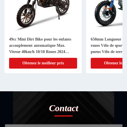
49cc Mini Dirt Bike pour les enfants
650mm Longueur fou
accouplement automatique Max.
roues Vélo de sport 9
Vitesse 40km/h 10/10 Roues 2024
pneus Vélo de terre 
modèle
Obtenez le meilleur prix
Obtenez le me
Contact