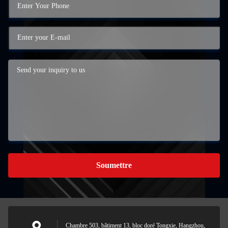
Soumettre
Chambre 503, bâtiment 13, bloc doré Tongxie, Hangzhou,