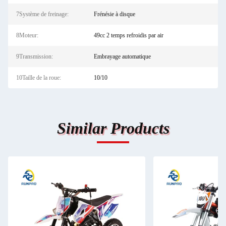
7Système de freinage:
Frénésie à disque
8Moteur:
49cc 2 temps refroidis par air
9Transmission:
Embrayage automatique
10Taille de la roue:
10/10
Similar Products