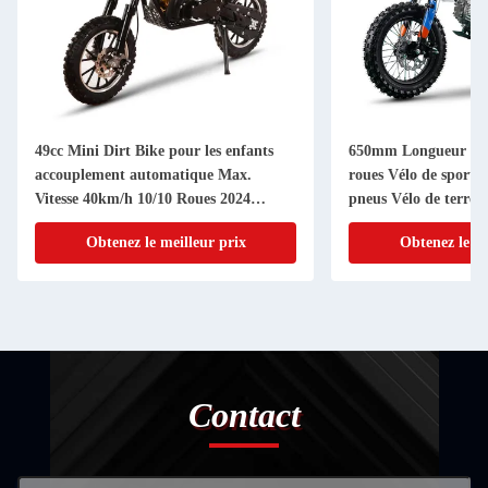
49cc Mini Dirt Bike pour les enfants
650mm Longueur fou
accouplement automatique Max.
roues Vélo de sport 9
Vitesse 40km/h 10/10 Roues 2024
pneus Vélo de terre 
modèle
Obtenez le meilleur prix
Obtenez le me
Contact