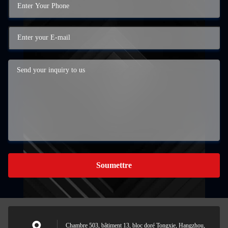
Soumettre
Chambre 503, bâtiment 13, bloc doré Tongxie, Hangzhou,