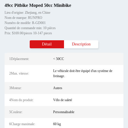
49cc Pitbike Moped 50cc Minibike
Lieu d'origine: Zhejiang, en Chine
Nom de marque: RUNPRO
Numéro de modèle: R-GD001
Quantité de commande min: 10 pièces
Prix: $169.00/pieces 10-147 pieces
Détail
Description
1Déplacement:
< 50CC
Le véhicule doit être équipé d'un système de
2Max. vitesse:
freinage.
3Moteur:
Autres
4Nom du produit:
Vélo de saleté
5Couleur:
Personnalisable
6Charge maximale:
60 kg