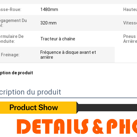
asse-Roue:
1480mm
Hauteu
égagement Du
320 mm
Vitess
l:
rmulaire De
Pneus 
Tracteur à chaîne
nduite:
Arrière
Fréquence à disque avant et
 Freinage:
arrière
ption de produit
cription du produit