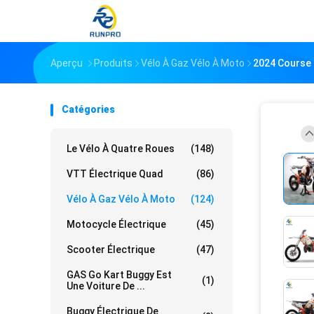
Aperçu
Produits
Vélo À Gaz Vélo À Moto
2024 Course 
Catégories
Le Vélo À Quatre Roues
(148)
VTT Électrique Quad
(86)
Vélo À Gaz Vélo À Moto
(124)
Motocycle Électrique
(45)
Scooter Électrique
(47)
GAS Go Kart Buggy Est
(1)
Une Voiture De ...
Buggy Électrique De