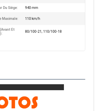
r Du Siège:
940 mm
e Maximale:
110 km/h
(avant Et
80/100-21, 110/100-18
):