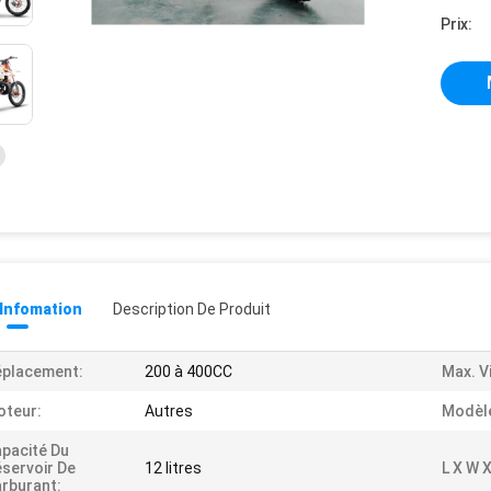
Prix:
 Infomation
Description De Produit
éplacement:
200 à 400CC
Max. V
oteur:
Autres
Modèle
pacité Du
servoir De
12 litres
L X W X
rburant: