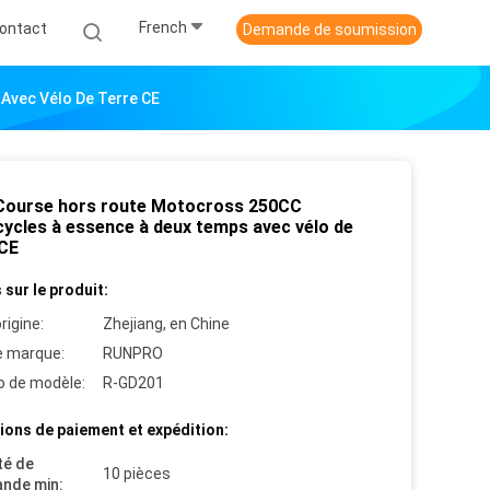
French
ontact
Demande de soumission
Avec Vélo De Terre CE
Course hors route Motocross 250CC
ycles à essence à deux temps avec vélo de
 CE
 sur le produit:
rigine:
Zhejiang, en Chine
 marque:
RUNPRO
 de modèle:
R-GD201
ions de paiement et expédition:
té de
10 pièces
nde min: