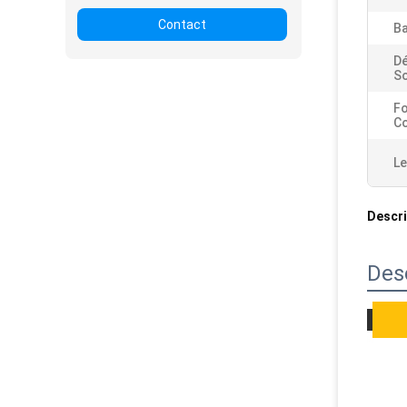
Contact
B
D
So
Fo
Co
Le
Descri
Des