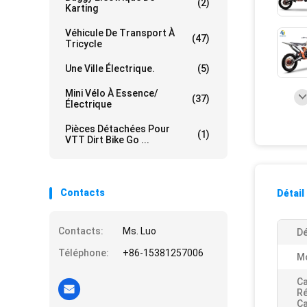
(2)
Karting
Véhicule De Transport À
(47)
Tricycle
Une Ville Électrique.
(5)
Mini Vélo À Essence/
(37)
Électrique
Pièces Détachées Pour
(1)
VTT Dirt Bike Go ...
Contacts
Détail
Contacts:
Ms. Luo
D
Téléphone:
+86-15381257006
M
Ca
Ré
Ca