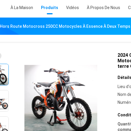
À La Maison
Produits
Vidéos
À Propos De Nous
C
Hors Route Motocross 250CC Motocycles À Essence À Deux Temps 
2024 
Motoc
terre
Détails
Lieu d'o
Nom de
Numéro
Condit
Quanti
comma