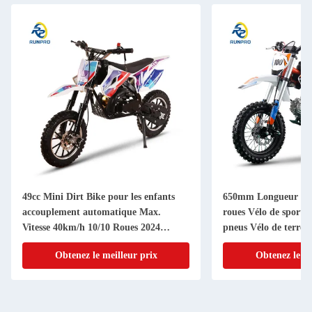
49cc Mini Dirt Bike pour les enfants
650mm Longueur fou
accouplement automatique Max.
roues Vélo de sport 9
Vitesse 40km/h 10/10 Roues 2024
pneus Vélo de terre 
modèle
Obtenez le meilleur prix
Obtenez le me