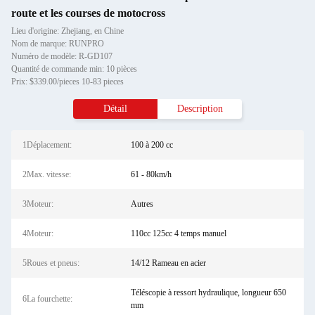
route et les courses de motocross
Lieu d'origine: Zhejiang, en Chine
Nom de marque: RUNPRO
Numéro de modèle: R-GD107
Quantité de commande min: 10 pièces
Prix: $339.00/pieces 10-83 pieces
Détail
Description
1Déplacement:
100 à 200 cc
2Max. vitesse:
61 - 80km/h
3Moteur:
Autres
4Moteur:
110cc 125cc 4 temps manuel
5Roues et pneus:
14/12 Rameau en acier
Téléscopie à ressort hydraulique, longueur 650
6La fourchette:
mm