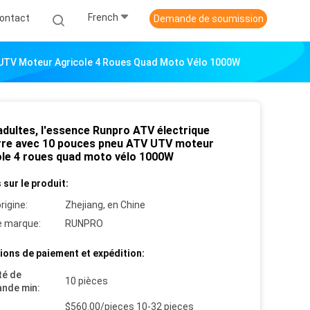
French
ontact
Demande de soumission
 UTV Moteur Agricole 4 Roues Quad Moto Vélo 1000W
adultes, l'essence Runpro ATV électrique
re avec 10 pouces pneu ATV UTV moteur
ole 4 roues quad moto vélo 1000W
 sur le produit:
rigine:
Zhejiang, en Chine
 marque:
RUNPRO
ions de paiement et expédition:
té de
10 pièces
nde min:
$560.00/pieces 10-32 pieces