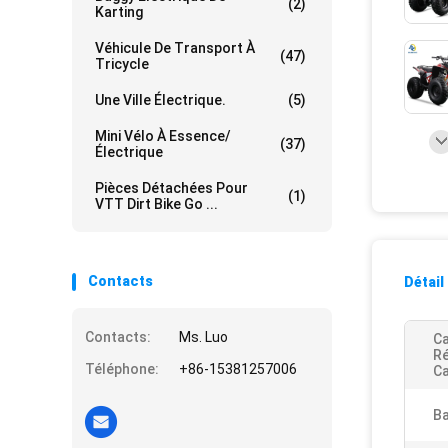
(2)
Karting
Véhicule De Transport À
(47)
Tricycle
Une Ville Électrique.
(5)
Mini Vélo À Essence/
(37)
Électrique
Pièces Détachées Pour
(1)
VTT Dirt Bike Go ...
Contacts
Détail
Contacts:
Ms. Luo
Ca
Ré
Téléphone:
+86-15381257006
Ca
B