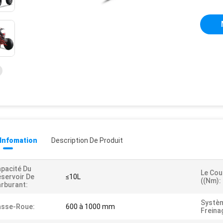
 Infomation
Description De Produit
pacité Du
Le Cou
servoir De
≤10L
((Nm):
rburant:
Systè
asse-Roue:
600 à 1000 mm
Freina