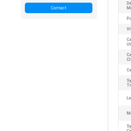
D
Contact
M
Po
Vi
Ca
Ut
Ca
C
Ca
S
Tr
Le
M
S
Ca