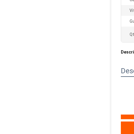
Vi
Gu
Qt
Descri
Des