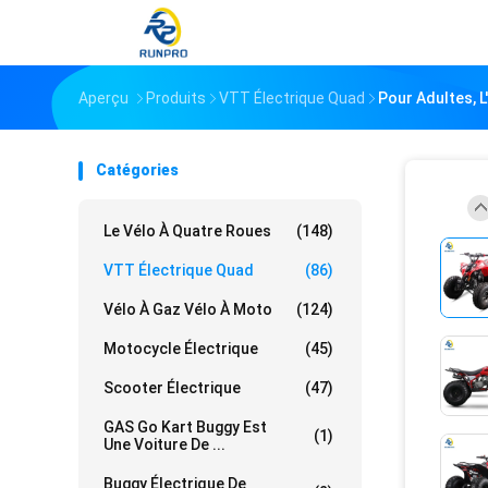
Aperçu
Produits
VTT Électrique Quad
Pour Adultes, 
Catégories
Le Vélo À Quatre Roues
(148)
VTT Électrique Quad
(86)
Vélo À Gaz Vélo À Moto
(124)
Motocycle Électrique
(45)
Scooter Électrique
(47)
GAS Go Kart Buggy Est
(1)
Une Voiture De ...
Buggy Électrique De