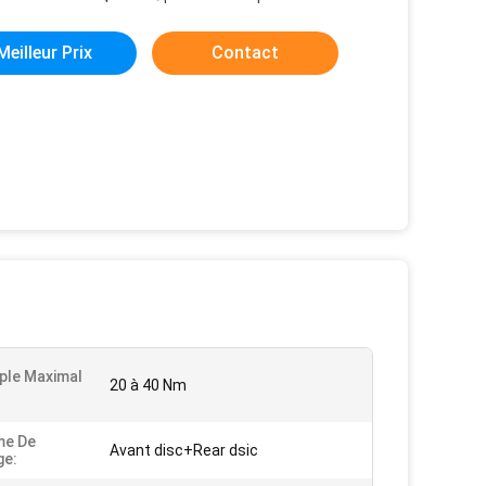
Meilleur Prix
Contact
ple Maximal
20 à 40 Nm
me De
Avant disc+Rear dsic
ge: