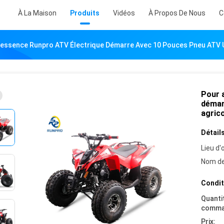
À La Maison
Produits
Vidéos
À Propos De Nous
C
L'essence Runpro ATV Électrique Démarre Avec 10 Pouces Pneu ATV
Pour 
démar
agric
Détails
Lieu d'o
Nom de
Condit
Quanti
comma
Prix: