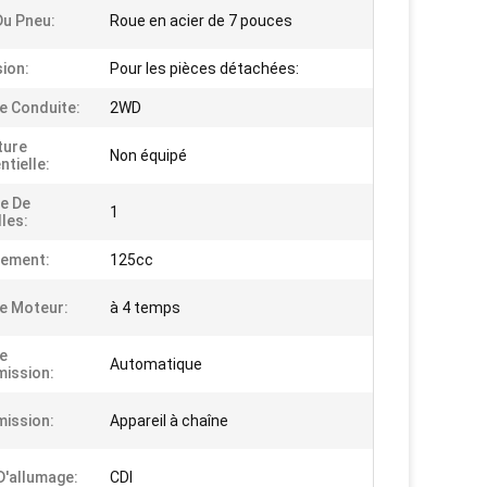
Du Pneu:
Roue en acier de 7 pouces
ion:
Pour les pièces détachées:
e Conduite:
2WD
ture
Non équipé
ntielle:
e De
1
lles:
cement:
125cc
e Moteur:
à 4 temps
e
Automatique
ission:
ission:
Appareil à chaîne
'allumage:
CDI