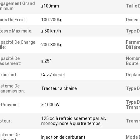
égagement Grand
≤100mm
Taille 
inimum:
ids Du Frein:
100-200kg
Dimens
tesse Maximale:
≤ 50 km/h
Type D
pacité De Charge
Ferme
200-300kg
ile:
Différe
pacité De
Nombr
≥ 25°
lassement:
Boutei
rburant:
Gaz / diesel
Dépla
ystème De
Tracteur à chaîne
Type D
ansmission:
Type D
 Pouvoir:
> 1000 W
Transm
125 cc à refroidissement par air,
oteur:
Transm
monocylindre à quatre temps,
ystème De
Injection de carburant
Mode D
rburant: